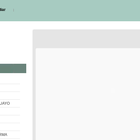
diar
GUAYO
ARMA