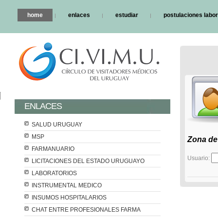
home
enlaces
estudiar
postulaciones labo
ENLACES
SALUD URUGUAY
MSP
Zona de
FARMANUARIO
Usuario:
LICITACIONES DEL ESTADO URUGUAYO
LABORATORIOS
INSTRUMENTAL MEDICO
INSUMOS HOSPITALARIOS
CHAT ENTRE PROFESIONALES FARMA