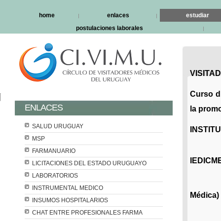
home
enlaces
estudiar
postulaciones laborales
VISITA
Curso di
ENLACES
la prom
SALUD URUGUAY
INSTIT
MSP
FARMANUARIO
IEDICM
LICITACIONES DEL ESTADO URUGUAYO
LABORATORIOS
INSTRUMENTAL MEDICO
Médica)
INSUMOS HOSPITALARIOS
CHAT ENTRE PROFESIONALES FARMA