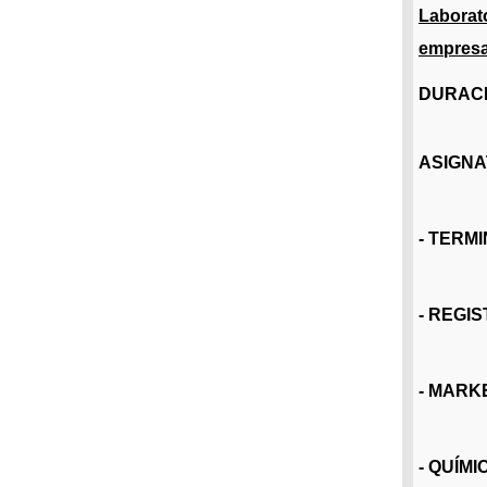
Labora
empresa
DURACI
ASIGNA
- TERM
- REGI
- MARK
- QUÍM