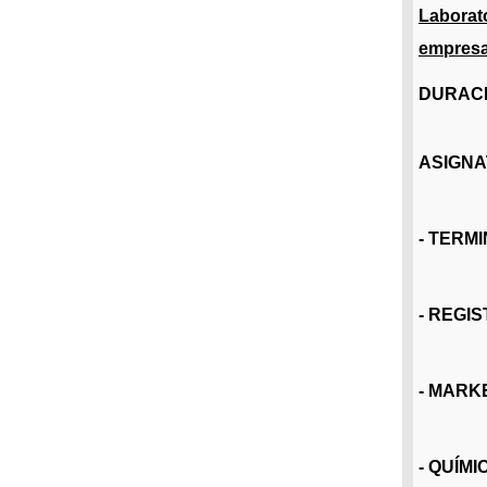
Labora
empresa
DURACI
ASIGNA
- TERM
- REGI
- MARK
- QUÍM