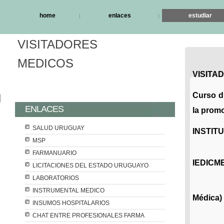
home
enlaces
estudiar
VISITADORES
MEDICOS
VISITA
Curso di
ENLACES
la prom
SALUD URUGUAY
INSTIT
MSP
FARMANUARIO
IEDICM
LICITACIONES DEL ESTADO URUGUAYO
LABORATORIOS
INSTRUMENTAL MEDICO
Médica)
INSUMOS HOSPITALARIOS
CHAT ENTRE PROFESIONALES FARMA